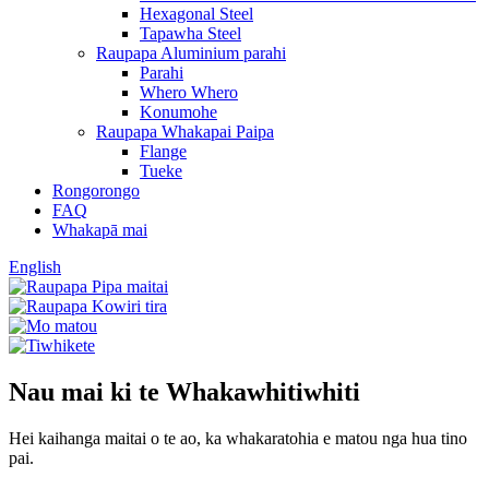
Hexagonal Steel
Tapawha Steel
Raupapa Aluminium parahi
Parahi
Whero Whero
Konumohe
Raupapa Whakapai Paipa
Flange
Tueke
Rongorongo
FAQ
Whakapā mai
English
Nau mai ki te Whakawhitiwhiti
Hei kaihanga maitai o te ao, ka whakaratohia e matou nga hua tino
pai.