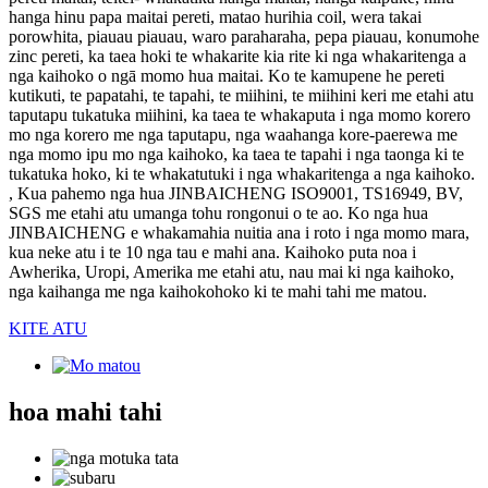
hanga hinu papa maitai pereti, matao hurihia coil, wera takai
porowhita, piauau piauau, waro paraharaha, pepa piauau, konumohe
zinc pereti, ka taea hoki te whakarite kia rite ki nga whakaritenga a
nga kaihoko o ngā momo hua maitai. Ko te kamupene he pereti
kutikuti, te papatahi, te tapahi, te miihini, te miihini keri me etahi atu
taputapu tukatuka miihini, ka taea te whakaputa i nga momo korero
mo nga korero me nga taputapu, nga waahanga kore-paerewa me
nga momo ipu mo nga kaihoko, ka taea te tapahi i nga taonga ki te
tukatuka hoko, ki te whakatutuki i nga whakaritenga a nga kaihoko.
, Kua pahemo nga hua JINBAICHENG ISO9001, TS16949, BV,
SGS me etahi atu umanga tohu rongonui o te ao. Ko nga hua
JINBAICHENG e whakamahia nuitia ana i roto i nga momo mara,
kua neke atu i te 10 nga tau e mahi ana. Kaihoko puta noa i
Awherika, Uropi, Amerika me etahi atu, nau mai ki nga kaihoko,
nga kaihanga me nga kaihokohoko ki te mahi tahi me matou.
KITE ATU
hoa mahi tahi