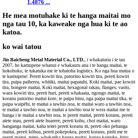
1.4876 ...
He mea motuhake ki te hanga maitai mo
nga tau 10, ka kaweake nga hua ki te ao
katoa.
ko wai tatou
Jin Baicheng Metal Material Co., LTD.
, i whakaturia i te tau
2007, he kamupene whanui e whakauru ana i te hanga maitai, te
hokohoko, te tukatuka me te tohatoha logistics. Ko nga hua matua o
te kamupene: Pereti kowiri tira, putorino kowiri tira, pereti kowiri
tira, paipa paiherea, whitiki, maitai papatahi, Koki maitai, pae kowiri
tira, hongere maitai, Koki maitai, hexagonal rakau, flanges, vaolo,
waea kowiri tira, pereti huri, pereti whakaata, ngongo maitai, te
koranu putorino maitai kore, te paipa hinu, nga paipa maitai tika, te
paipa waipēhi, te maitai a tawhio noa, te maitai waro a tawhio noa,
te maitai a tawhio noa, te maitai a tawhio noa te wera maitai me te
hanga i te maitai a tawhio noa, te pereti maitai, pereti koranu, pereti
atete mau, pereti atete huarere, pereti kohu, choi maitai, waro
hanganga maitai, kaha teitei pereti koranu iti, pereti oko pehanga
maitai, pereti kōhua, pereti pokepokea, pereti koranu, piriti me te
pereti maitai, teitei- whakatika hanga maitai, hanga kaipuke, hinu