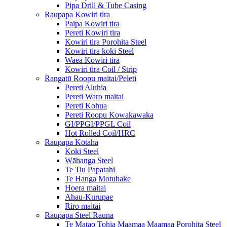
Pipa Drill & Tube Casing
Raupapa Kowiri tira
Paipa Kowiri tira
Pereti Kowiri tira
Kowiri tira Porohita Steel
Kowiri tira koki Steel
Waea Kowiri tira
Kowiri tira Coil / Strip
Rangatū Roopu maitai/Peleti
Pereti Aluhia
Pereti Waro maitai
Pereti Kohua
Pereti Roopu Kowakawaka
GI/PPGI/PPGL Coil
Hot Rolled Coil/HRC
Raupapa Kōtaha
Koki Steel
Wāhanga Steel
Te Tiu Papatahi
Te Hanga Motuhake
Hoera maitai
Ahau-Kurupae
Riro maitai
Raupapa Steel Rauna
Te Matao Tohia Maamaa Maamaa Porohita Steel