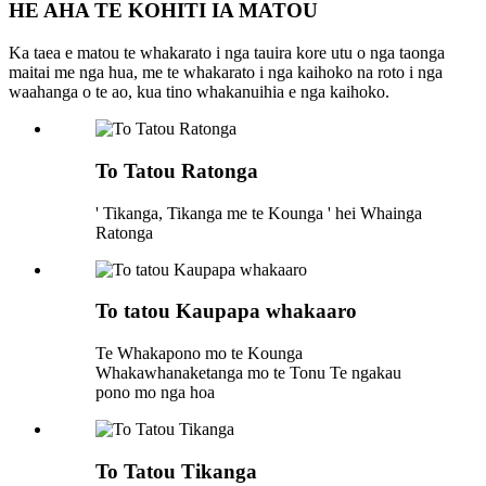
HE AHA TE KOHITI IA MATOU
Ka taea e matou te whakarato i nga tauira kore utu o nga taonga
maitai me nga hua, me te whakarato i nga kaihoko na roto i nga
waahanga o te ao, kua tino whakanuihia e nga kaihoko.
To Tatou Ratonga
' Tikanga, Tikanga me te Kounga ' hei Whainga
Ratonga
To tatou Kaupapa whakaaro
Te Whakapono mo te Kounga
Whakawhanaketanga mo te Tonu Te ngakau
pono mo nga hoa
To Tatou Tikanga