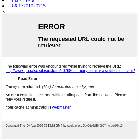
Tukua Īmēra
+86 17701029715
x