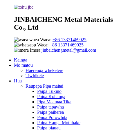
JINBAICHENG Metal Materials
Co., Ltd
Waea:
+86 13371469925
Waea:
+86 13371469925
Īmēra:
jinbaichengmetal@gmail.com
Kainga
Mo matou
Haerenga wheketere
Tiwhikete
Hua
Raupapa Pipa maitai
Paipa Tukino
Paipa Kohanga
Pipa Maamaa Tika
Paipa tapawha
Paipa paiherea
Paipa Porowhita
Paipa Hanga Motuhake
Paipa piauau