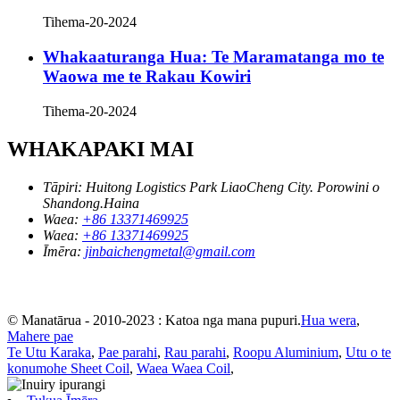
Tihema-20-2024
Whakaaturanga Hua: Te Maramatanga mo te
Waowa me te Rakau Kowiri
Tihema-20-2024
WHAKAPAKI MAI
Tāpiri:
Huitong Logistics Park LiaoCheng City. Porowini o
Shandong.Haina
Waea:
+86 13371469925
Waea:
+86 13371469925
Īmēra:
jinbaichengmetal@gmail.com
© Manatārua - 2010-2023 : Katoa nga mana pupuri.
Hua wera
,
Mahere pae
Te Utu Karaka
,
Pae parahi
,
Rau parahi
,
Roopu Aluminium
,
Utu o te
konumohe Sheet Coil
,
Waea Waea Coil
,